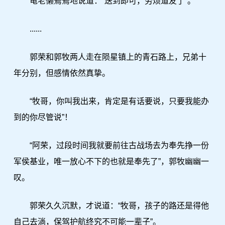
龟老懒蔫蔫地说道：“送到即可，劳烦道友了”。
......
郭荣和郭牧两人走在陨星镇上的青石路上，兄弟十
年分别，但感情依然真挚。
“牧哥，你叫我出来，肯定是有话要说，只要我能办
到的你尽管说”！
“阿荣，过段时间我就要前往古战场去为奉先挣一份
军侯基业，唯一放心不下的也就是奉先了”，郭牧幽幽一
叹。
郭荣久久沉默，才说道：“牧哥，孩子的路还是得他
自己去淌，保驾护航终究不可能一辈子”。