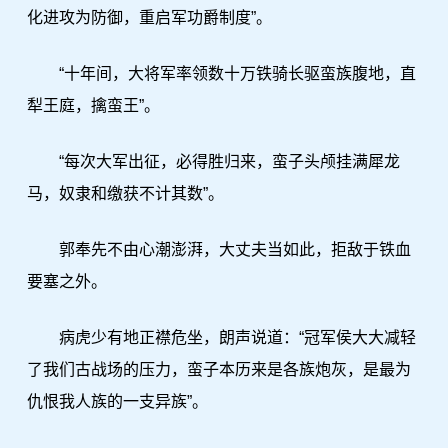
化进攻为防御，重启军功爵制度”。
“十年间，大将军率领数十万铁骑长驱蛮族腹地，直
犁王庭，擒蛮王”。
“每次大军出征，必得胜归来，蛮子头颅挂满犀龙
马，奴隶和缴获不计其数”。
郭奉先不由心潮澎湃，大丈夫当如此，拒敌于铁血
要塞之外。
病虎少有地正襟危坐，朗声说道：“冠军侯大大减轻
了我们古战场的压力，蛮子本历来是各族炮灰，是最为
仇恨我人族的一支异族”。