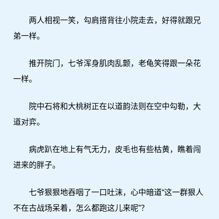
两人相视一笑，勾肩搭背往小院走去，好得就跟兄
弟一样。
推开院门，七爷浑身肌肉乱颤，老龟笑得跟一朵花
一样。
院中石将和大桃树正在以道韵法则在空中勾勒，大
道对弈。
病虎趴在地上有气无力，皮毛也有些枯黄，瞧着闯
进来的胖子。
七爷狠狠地吞咽了一口吐沫，心中暗道“这一群狠人
不在古战场呆着，怎么都跑这儿来呢”？