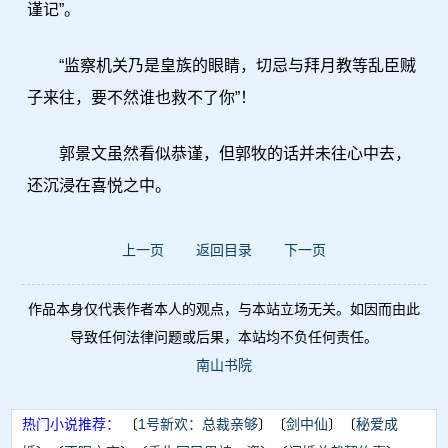
谨记”。
“监察机关乃是皇族的眼睛，切忌与拜月教等乱臣贼
子来往，要不然谁也救不了你”！
郭景文虽然看似恭谨，但郭牧的话并未往心中去，
还沉浸在喜悦之中。
上一页
返回目录
下一页
作品本身仅代表作者本人的观点，与本站立场无关。如因而由此
导致任何法律问题或后果，本站均不负任何责任。
南山书院
热门小说推荐：
〔
1号新欢：总裁亲够
〕〔
剑中仙
〕〔
秘爱成