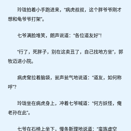
玲珑拍着小手跑进来，“病虎叔叔，这个胖爷爷刚才
想和龟爷爷打架”。
七爷满脸堆笑，朗声说道：“各位道友好”！
“行了，死胖子，别在这卖丑了，自己找地方坐”，郭
牧迈进小院。
病虎耷拉着脑袋，瓮声瓮气地说道：“道友，如何称
呼”？
玲珑坐在病虎身上，冲着七爷喊道：“何方妖怪，俺
老孙在此”。
七爷在石椅上坐下，慢条斯理地说道：“蛮族虚空