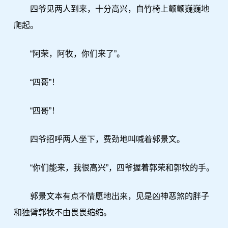
四爷见两人到来，十分高兴，自竹椅上颤颤巍巍地
爬起。
“阿荣，阿牧，你们来了”。
“四哥”！
“四哥”！
四爷招呼两人坐下，费劲地叫喊着郭景文。
“你们能来，我很高兴”，四爷握着郭荣和郭牧的手。
郭景文本有点不情愿地出来，见是凶神恶煞的胖子
和独臂郭牧不由畏畏缩缩。