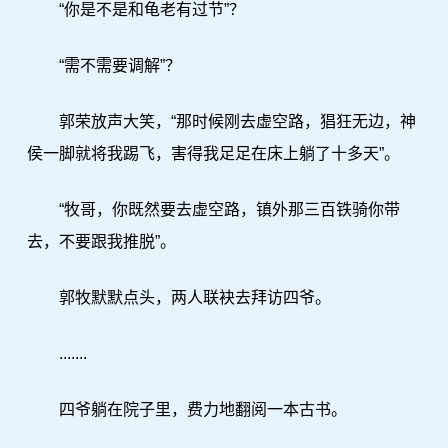
“你是不是和龟老有过节”？
“需不需要调解”？
郭荣放声大笑，“那时候刚去虚空路，猖狂无边，神
侯一脚就将我踢飞，害得我足足在床上躺了十多天”。
“牧哥，你既然要去虚空路，镇外那三百铁骑你带
去，不要跟我推脱”。
郭牧默默点头，两人联袂去拜访四爷。
.......
四爷躺在院子里，费力地翻阅一本古书。