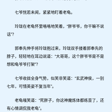
七爷恍若未闻，紧紧地盯着老龟。
玲珑在老龟怀里咯咯地笑着，“胖爷爷，你干嘛不说
话”？
郭奉先伸手将玲珑抱过来，玲珑双手搂着郭奉先的
脖子，轻轻地在耳边说道：“大哥哥，这个胖爷爷是不是
想和龟爷爷打架”？
七爷收拢全身气势，似笑非笑道：“玄武神侯，一别
七年，可惜英姿不复当年”。
老龟嗤笑道：“死胖子，你这神魔炼体都练歪了，还
有心情调侃我老龟”。