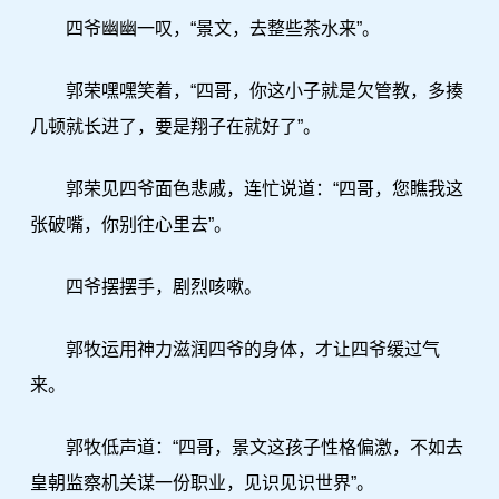
四爷幽幽一叹，“景文，去整些茶水来”。
郭荣嘿嘿笑着，“四哥，你这小子就是欠管教，多揍
几顿就长进了，要是翔子在就好了”。
郭荣见四爷面色悲戚，连忙说道：“四哥，您瞧我这
张破嘴，你别往心里去”。
四爷摆摆手，剧烈咳嗽。
郭牧运用神力滋润四爷的身体，才让四爷缓过气
来。
郭牧低声道：“四哥，景文这孩子性格偏激，不如去
皇朝监察机关谋一份职业，见识见识世界”。