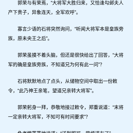
郭荣与有荣焉，“大将军大胜归来，又恰逢勾邺夫人
产下贵子，异象连天，全军欢呼”。
寡言少语的石将突然询问，“听闻大将军本是皇族旁
族，原未央王之后”。
郭荣虽摸不着头脑，但还是很快给出了回答，“大将
军的确是皇族旁族，不知道兄为何有此一问”？
石将默默地点了点头，从储物空间中取出一份敕
令，“此乃神王亲笔，望道兄亲转大将军”。
郭荣躬身一拜，恭敬地接过敕令，郑重说道：“末将
一定亲转大将军，不知可有时间要求”？