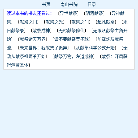
书页
南山书院
目录
读过本书的书友还看过：
〔
异世献祭
〕〔
阴河献祭
〕〔
异神献
祭
〕〔
献祭之门
〕〔
献祭之光
〕〔
献祭之门
〕〔
超凡献祭
〕〔
末
日献祭录
〕〔
献祭成神
〕〔
无尽献祭修仙
〕〔
无限从献祭主角开
始
〕〔
献祭诸天万界
〕〔
请不要献祭栗子球
〕〔
加载炮灰献祭
流
〕〔
未来世界：我献祭了诡异
〕〔
从献祭科学公式开始
〕〔
无
敌从献祭祖师爷开始
〕〔
献祭万物，左道成神
〕〔
献祭：开局获
得鸿蒙圣体
〕