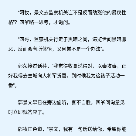
“阿牧，景文去监察机关岂不是反而助涨他的暴戾性
格”？四爷略一思考，才询问。
“四哥，监察机关行走于黑暗之间，遍览世间黑暗邪
恶，反而会有所体悟，又何尝不是一个办法”。
郭荣接过话茬，“我觉得牧哥说得对，以毒攻毒，正
好我得去皇城向大将军贺喜，到时候我为这孩子活动一
番”。
郭景文早已在旁边偷听，喜不自胜，四爷问询意见
时立即就答应了。
郭牧正色道，“景文，我有一句话送给你，希望你能