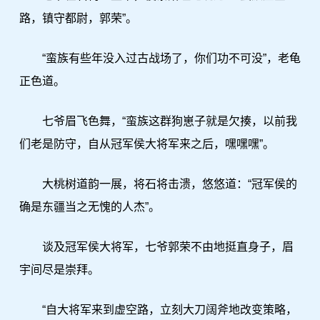
路，镇守都尉，郭荣”。
“蛮族有些年没入过古战场了，你们功不可没”，老龟
正色道。
七爷眉飞色舞，“蛮族这群狗崽子就是欠揍，以前我
们老是防守，自从冠军侯大将军来之后，嘿嘿嘿”。
大桃树道韵一展，将石将击溃，悠悠道：“冠军侯的
确是东疆当之无愧的人杰”。
谈及冠军侯大将军，七爷郭荣不由地挺直身子，眉
宇间尽是崇拜。
“自大将军来到虚空路，立刻大刀阔斧地改变策略，