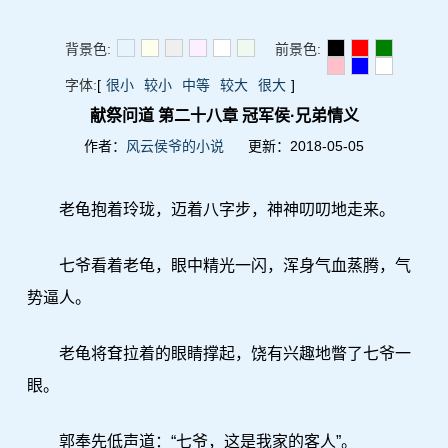
背景色:
前景色:
字体:
[
很小
较小
中等
较大
很大
]
献祭问道 第二十八章 冠军侯·兄弟情义
作者：
风云侯爷的小说
更新：2018-05-05
老龟抱着玲珑，迈着八字步，神神叨叨地走来。
七爷看着老龟，眼中精光一闪，浑身气血蒸腾，气
势逼人。
老龟将耷拉着的眼睛撑起，饶有兴趣地瞥了七爷一
眼。
郭奉先低声道：“七爷，这是我家的客人”。