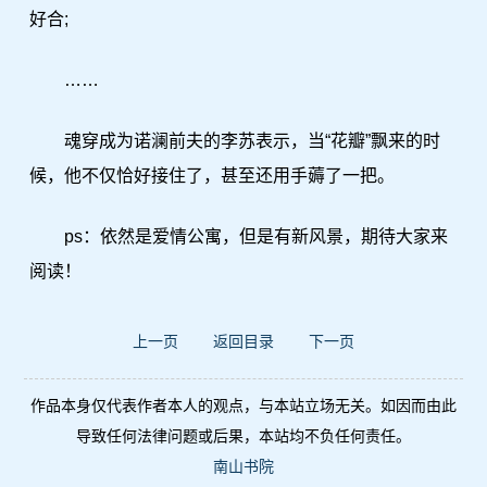
好合;
……
魂穿成为诺澜前夫的李苏表示，当“花瓣”飘来的时
候，他不仅恰好接住了，甚至还用手薅了一把。
ps：依然是爱情公寓，但是有新风景，期待大家来
阅读！
上一页
返回目录
下一页
作品本身仅代表作者本人的观点，与本站立场无关。如因而由此
导致任何法律问题或后果，本站均不负任何责任。
南山书院