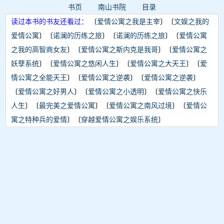
书页
南山书院
目录
读过本书的书友还看过：
〔
爱情公寓之我是主宰
〕〔
文娱之我的
爱情公寓
〕〔
诺澜的历练之旅
〕〔
诺澜的历练之旅
〕〔
爱情公寓
之我的高智商女友
〕〔
爱情公寓之斯内克是我哥
〕〔
爱情公寓之
妖孽系统
〕〔
爱情公寓之悠闲人生
〕〔
爱情公寓之大天王
〕〔
爱
情公寓之全能天王
〕〔
爱情公寓之逆袭
〕〔
爱情公寓之逆袭
〕
〔
爱情公寓之好男人
〕〔
爱情公寓之小透明
〕〔
爱情公寓之快乐
人生
〕〔
最完美之爱情公寓
〕〔
爱情公寓之南风过境
〕〔
爱情公
寓之特种兵的爱情
〕〔
穿越爱情公寓之娱乐系统
〕