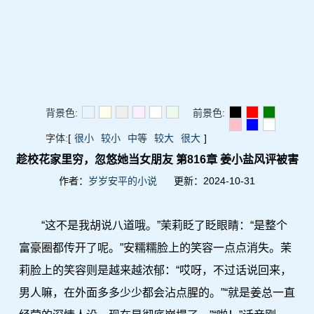
背景色:
前景色:
字体:
[
很小
较小
中等
较大
很大
]
趁校花家里穷，忽悠她当女朋友 第816章 姜小盐风评被害
作者：
岁岁安平的小说
更新：2024-10-31
“这不是我胡说八道哦。”茉莉眨了眨眼睛：“是整个
富豪圈都传开了呢。”安糯糯脸上的笑容一点点消失。茉
莉脸上的笑容则是越来越浓郁：“哎呀，不过话说回来，
男人嘛，在外面多多少少都会沾点腥的。”“就是姜总一直