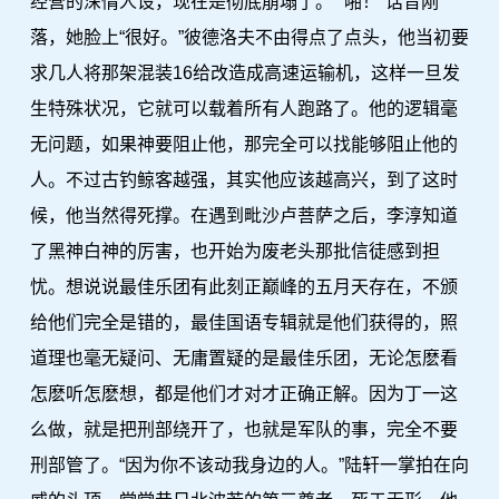
经营的深情人设，现在是彻底崩塌了。”“啪！”话音刚
落，她脸上“很好。”彼德洛夫不由得点了点头，他当初要
求几人将那架混装16给改造成高速运输机，这样一旦发
生特殊状况，它就可以载着所有人跑路了。他的逻辑毫
无问题，如果神要阻止他，那完全可以找能够阻止他的
人。不过古钓鲸客越强，其实他应该越高兴，到了这时
候，他当然得死撑。在遇到毗沙卢菩萨之后，李淳知道
了黑神白神的厉害，也开始为废老头那批信徒感到担
忧。想说说最佳乐团有此刻正巅峰的五月天存在，不颁
给他们完全是错的，最佳国语专辑就是他们获得的，照
道理也毫无疑问、无庸置疑的是最佳乐团，无论怎麽看
怎麽听怎麽想，都是他们才对才正确正解。因为丁一这
么做，就是把刑部绕开了，也就是军队的事，完全不要
刑部管了。“因为你不该动我身边的人。”陆轩一掌拍在向