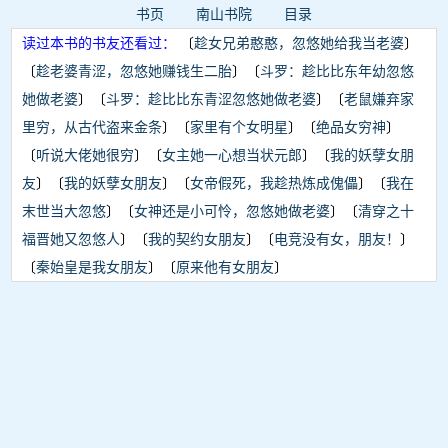
书页
南山书院
目录
读过本书的书友还看过：
〔
趁女兄弟憨憨，忽悠她给我当老婆
〕
〔
趁老婆青涩，忽悠她赚钱生二胎
〕〔
斗罗：趁比比东年幼忽悠
她做老婆
〕〔
斗罗：趁比比东青涩忽悠她做老婆
〕〔
老鼠嫌弃家
里穷，从古代盗来金条
〕〔
家里有个女明星
〕〔
绝品女穷神
〕
〔
听说大佬她很穷
〕〔
女主她一心想当状元郎
〕〔
我的妖孽女朋
友
〕〔
我的妖孽女朋友
〕〔
女帝假死，我趁热炼成傀儡
〕〔
我在
末世当大忽悠
〕〔
女神还是小可怜，忽悠她做老婆
〕〔
清穿之十
福晋她又忽悠人
〕〔
我的契约女朋友
〕〔
电竞没有女，朋友！
〕
〔
秦始皇是我女朋友
〕〔
原来他有女朋友
〕