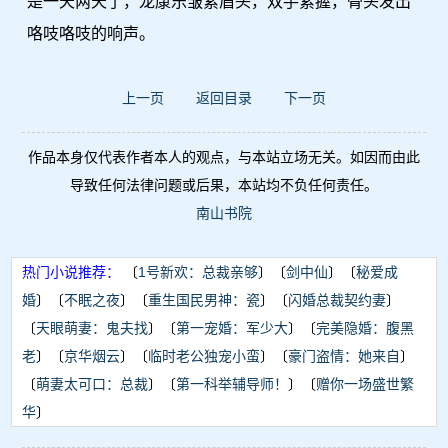
是一天两天了，龙康乐皱紧眉头，双手紧握，骨头发出
咯吱咯吱的响声。
上一页
返回目录
下一页
作品本身仅代表作者本人的观点，与本站立场无关。如因而由此
导致任何法律问题或后果，本站均不负任何责任。
南山书院
热门小说推荐：
〔
1号新欢：总裁亲够
〕〔
剑中仙
〕〔
秘爱成
婚
〕〔
不眠之夜
〕〔
重生国民男神：瓷
〕〔
闪婚总裁契约妻
〕
〔
天眼萌妻：鬼夫找
〕〔
第一宠婚：军少大
〕〔
完美隐婚：腹黑
老
〕〔
京华烟云
〕〔
临时老公独宠小蛮
〕〔
豪门盗情：她来自
〕
〔
萌妻太可口：总裁
〕〔
第一科举辅导师！
〕〔
赠你一场盛世繁
华
〕