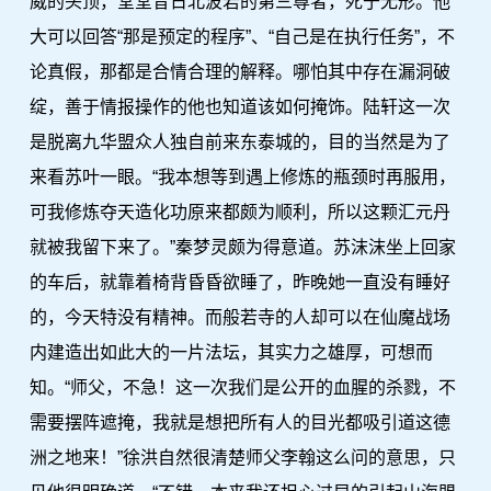
威的头顶，堂堂昔日北波若的第三尊者，死于无形。他
大可以回答“那是预定的程序”、“自己是在执行任务”，不
论真假，那都是合情合理的解释。哪怕其中存在漏洞破
绽，善于情报操作的他也知道该如何掩饰。陆轩这一次
是脱离九华盟众人独自前来东泰城的，目的当然是为了
来看苏叶一眼。“我本想等到遇上修炼的瓶颈时再服用，
可我修炼夺天造化功原来都颇为顺利，所以这颗汇元丹
就被我留下来了。”秦梦灵颇为得意道。苏沫沫坐上回家
的车后，就靠着椅背昏昏欲睡了，昨晚她一直没有睡好
的，今天特没有精神。而般若寺的人却可以在仙魔战场
内建造出如此大的一片法坛，其实力之雄厚，可想而
知。“师父，不急！这一次我们是公开的血腥的杀戮，不
需要摆阵遮掩，我就是想把所有人的目光都吸引道这德
洲之地来！”徐洪自然很清楚师父李翰这么问的意思，只