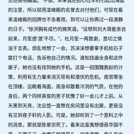
见他很明确道。“不错，本来我还担心过早的引起山海盟
的注意，所以就用凌峰殿的名誉去对付他们，可现在看
来凌峰殿的招牌也不急着用，到可以让你再过一段清静
的日子。”徐洪胸有成竹的微笑道。“没想到刘大哥能亲自
前来，月笙感‘激’不尽。”，杜月笙一再致谢，恳切之情
溢于言表。烦乱地想了一会，苏沫沫想要拿手机给石子
宸打个电话，告诉他自己的情况。谁知找遍全身和这件
屋子，她也没有找到她的手机。这是一招围魏救赵的计
策，利用有生力量来消灭现有和潜伏的危机。南宫寒坐
在顶楼，远眺着海面，周身却散着冷冽的气质，在他的
身后，两个同样英俊的男子犹豫了好一会儿才上前。从
天黑到天亮，沈云悠一直憋在房间里没有出屋，更是没
有见到夜子轩的人影。可是，她却听到了一个意料之中
的消息，那就是陈景宗死了。看来这蛮夷想侵吞华国不