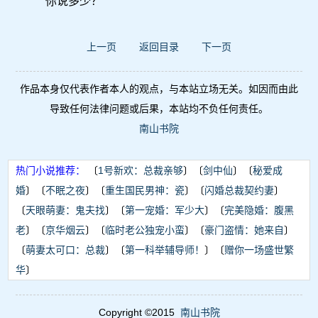
“你说多少？”
上一页
返回目录
下一页
作品本身仅代表作者本人的观点，与本站立场无关。如因而由此
导致任何法律问题或后果，本站均不负任何责任。
南山书院
热门小说推荐：
〔
1号新欢：总裁亲够
〕〔
剑中仙
〕〔
秘爱成
婚
〕〔
不眠之夜
〕〔
重生国民男神：瓷
〕〔
闪婚总裁契约妻
〕
〔
天眼萌妻：鬼夫找
〕〔
第一宠婚：军少大
〕〔
完美隐婚：腹黑
老
〕〔
京华烟云
〕〔
临时老公独宠小蛮
〕〔
豪门盗情：她来自
〕
〔
萌妻太可口：总裁
〕〔
第一科举辅导师！
〕〔
赠你一场盛世繁
华
〕
Copyright ©2015
南山书院