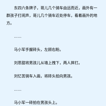
东四六条牌子，哥儿几个骑车由远而近，画外有一
群孩子打闹声，哥儿几个骑车近处停车，看着画外的地
方。
……
马小军手握砖头，左顾右盼。
刘思甜将男孩儿从墙上拽下，两人摔打。
刘忆苦骑车入画，将砖头拍向男孩。
……
马小军一砖拍在男孩头上。