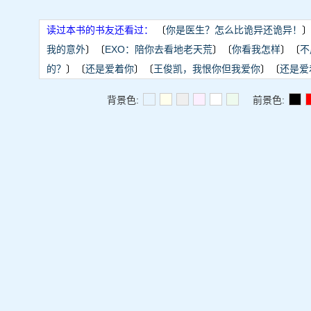
读过本书的书友还看过：
〔
你是医生？怎么比诡异还诡异！
我的意外
〕〔
EXO：陪你去看地老天荒
〕〔
你看我怎样
〕〔
不
的？
〕〔
还是爱着你
〕〔
王俊凯，我恨你但我爱你
〕〔
还是爱
背景色:
前景色: