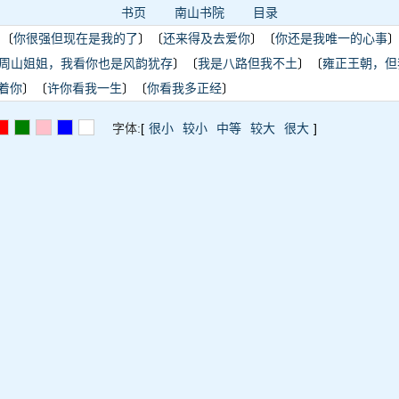
书页
南山书院
目录
〕〔
你很强但现在是我的了
〕〔
还来得及去爱你
〕〔
你还是我唯一的心事
周山姐姐，我看你也是风韵犹存
〕〔
我是八路但我不土
〕〔
雍正王朝，但
着你
〕〔
许你看我一生
〕〔
你看我多正经
〕
字体:
[
很小
较小
中等
较大
很大
]