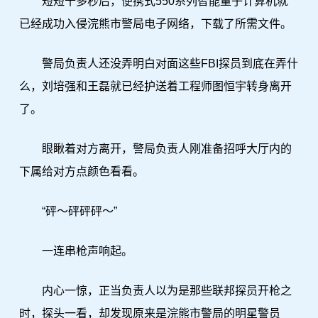
短短十多秒后，便携式550系列智能量子计算机就
已经成功入侵浣熊市警局电子网络，下载了所需文件。
警局负责人还没弄明白对面这些FBI探员到底在弄什
么，刘培强和王磊就已经护送着工程师图恒宇转身离开
了。
眼瞅着对方离开，警局负责人刚准备招呼大厅内的
下属给对方点颜色看看。
“砰～砰砰砰～”
一连串枪声响起。
内心一惊，正当负责人以为是那些联邦探员开枪之
时，探头一看，却发现原来是浣熊市警局的明星警员