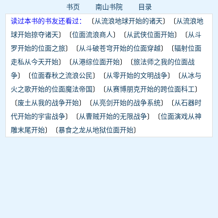
书页
南山书院
目录
读过本书的书友还看过：
〔
从流浪地球开始的诸天
〕〔
从流浪地
球开始掠夺诸天
〕〔
位面流浪商人
〕〔
从武侠位面开始
〕〔
从斗
罗开始的位面之旅
〕〔
从斗破苍穹开始的位面穿越
〕〔
辐射位面
走私从今天开始
〕〔
从港综位面开始
〕〔
旅法师之我的位面战
争
〕〔
位面春秋之流浪公民
〕〔
从零开始的文明战争
〕〔
从冰与
火之歌开始的位面魔法帝国
〕〔
从赛博朋克开始的跨位面科工
〕
〔
废土从我的战争开始
〕〔
从亮剑开始的战争系统
〕〔
从石器时
代开始的宇宙战争
〕〔
从曹贼开始的无限战争
〕〔
位面演戏从神
雕末尾开始
〕〔
暴食之龙从地狱位面开始
〕