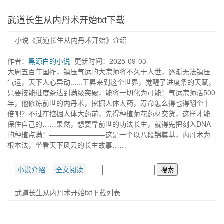
武道长生从内丹术开始txt下载
小说《武道长生从内丹术开始》介绍
作者：
黑源白的小说
更新时间：2025-09-03
大周五百年国祚，镇压气运的大宗师将不久于人世，逐渐无法镇压
气运，天下人心异动......王昇来到这个世界，觉醒了进度条的天赋，
只要技能进度条达到满级突破，能将一切化为可能！气运宗师活500
年，他修炼前世的内丹术，挖掘人体大药，寿命怎么得也得翻个十
倍吧？不过在挖掘人体大药前，先得种植菊花药材交货，这样才能
保住自己的……果然，想要靠前世的功法长生，就得先把刻入DNA
的种植点满！————————这是一个以八段锦奠基，内丹术为
根本法，坐看天下风云的长生故事……
小说介绍
全文阅读
搜索
武道长生从内丹术开始txt下载列表