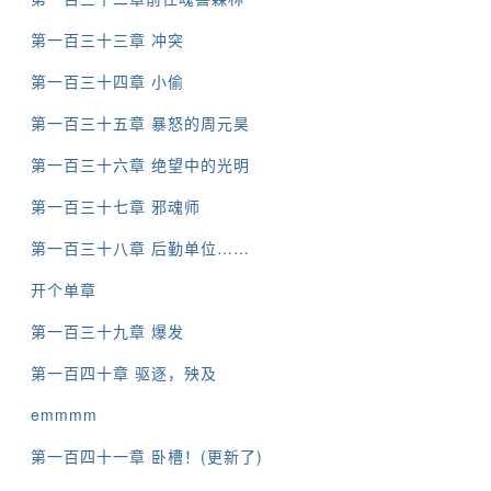
第一百三十三章 冲突
第一百三十四章 小偷
第一百三十五章 暴怒的周元昊
第一百三十六章 绝望中的光明
第一百三十七章 邪魂师
第一百三十八章 后勤单位……
开个单章
第一百三十九章 爆发
第一百四十章 驱逐，殃及
emmmm
第一百四十一章 卧槽！(更新了)