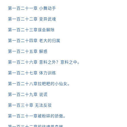
第一百二十一章 小舞动手
第一百二十二章 变异武魂
第一百二十三章误会解除
第一百二十四章 老大的归属
第一百二十五章 解惑
第一百二十六章 意料之外？意料之中。
第一百二十七章 体力训练
第一百二十八章拉粑粑的小仙女。
第一百二十九章 说谎
第一百三十章 无法反驳
第一百三十一章被粉碎的骄傲。
第一百三十二章前往魂兽森林