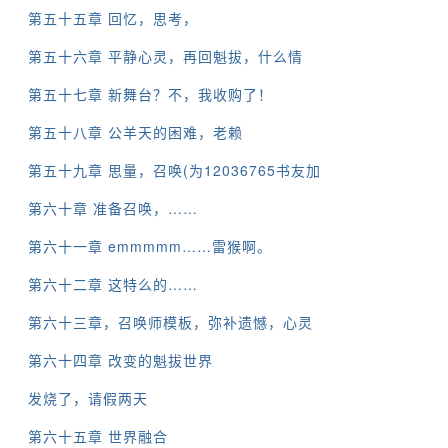
第五十五章 回忆，思考，
第五十六章 平静心灵，再回魁拔，什么情
况？？？？
第五十七章 新舞台？不，我收购了！
第五十八章 公羊天的困难，老赖
第五十九章 思量，召唤(为12036765书友加
更)
第六十章 准备召唤，……
第六十一章 emmmmm……雷猴啊。
第六十二章 这特么的……
第六十三章，召唤师模板，弥补遗憾，心灵
通达。(二合一版本。)
第六十四章 改变的魁拔世界
发烧了，请假两天
第六十五章 世界融合