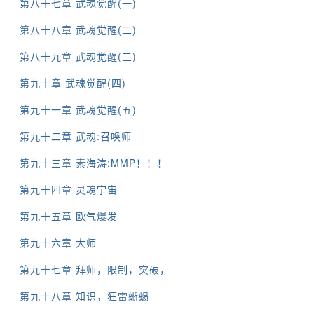
第八十七章 武魂觉醒(一)
第八十八章 武魂觉醒(二)
第八十九章 武魂觉醒(三)
第九十章 武魂觉醒(四)
第九十一章 武魂觉醒(五)
第九十二章 武魂:召唤师
第九十三章 素海涛:MMP！！！
第九十四章 灵魂宇宙
第九十五章 欧气爆发
第九十六章 大师
第九十七章 拜师，限制，突破，
第九十八章 知识，狂雷蜥蜴