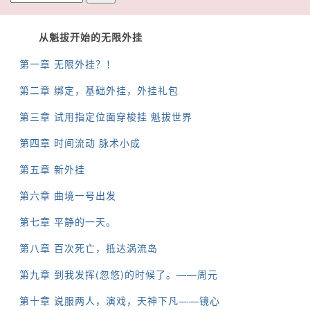
从魁拔开始的无限外挂
第一章 无限外挂？！
第二章 绑定，基础外挂，外挂礼包
第三章 试用指定位面穿梭挂 魁拔世界
第四章 时间流动 脉术小成
第五章 新外挂
第六章 曲境一号出发
第七章 平静的一天。
第八章 百次死亡，抵达涡流岛
第九章 到我发挥(忽悠)的时候了。——周元
昊
第十章 说服两人，演戏，天神下凡——镜心